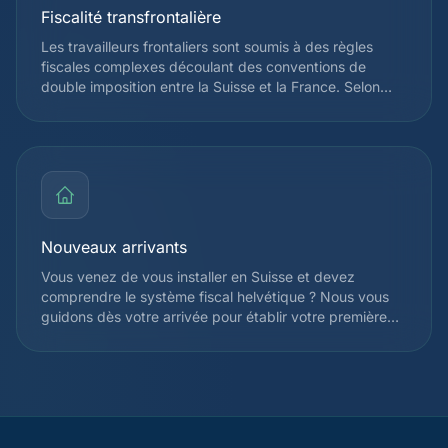
Fiscalité transfrontalière
Les travailleurs frontaliers sont soumis à des règles
fiscales complexes découlant des conventions de
double imposition entre la Suisse et la France. Selon
votre canton d'emploi, vous pouvez être imposé à la
source en Suisse ou uniquement en France. Nous vous
accompagnons pour optimiser votre situation et éviter
la double imposition, en tenant compte de l'accord
franco-suisse du 11 avril 1983 et de ses avenants.
Nouveaux arrivants
Vous venez de vous installer en Suisse et devez
comprendre le système fiscal helvétique ? Nous vous
guidons dès votre arrivée pour établir votre première
déclaration fiscale, choisir votre régime d'imposition et
identifier les déductions applicables dès la première
année. Nous vous expliquons également le
fonctionnement de l'imposition à la source et les
démarches d'enregistrement auprès de l'administration
cantonale.