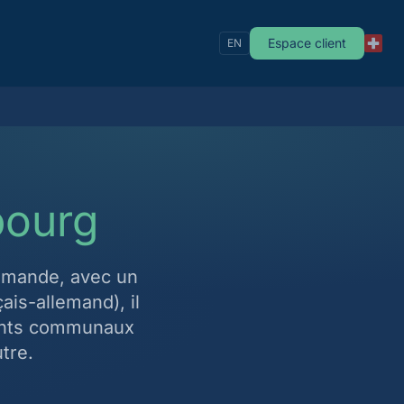
Espace client
EN
bourg
romande, avec un
is-allemand), il
ients communaux
tre.