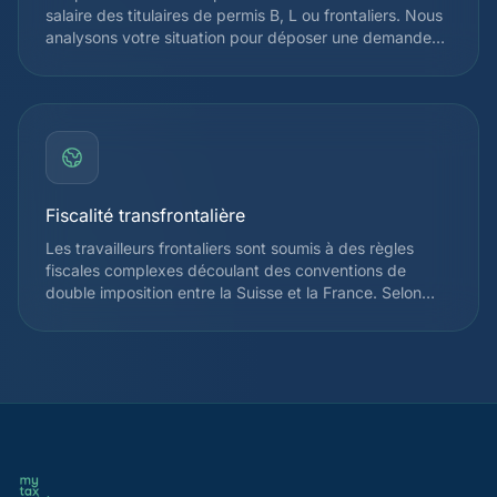
salaire des titulaires de permis B, L ou frontaliers. Nous
analysons votre situation pour déposer une demande
de Taxation Ordinaire Ultérieure (TOU) lorsque celle-ci
est avantageuse, ce qui permet souvent de récupérer
plusieurs milliers de francs. Depuis 2021, la révision de
l'impôt à la source élargit le droit à la TOU pour de
nombreux contribuables.
Fiscalité transfrontalière
Les travailleurs frontaliers sont soumis à des règles
fiscales complexes découlant des conventions de
double imposition entre la Suisse et la France. Selon
votre canton d'emploi, vous pouvez être imposé à la
source en Suisse ou uniquement en France. Nous vous
accompagnons pour optimiser votre situation et éviter
la double imposition, en tenant compte de l'accord
franco-suisse du 11 avril 1983 et de ses avenants.