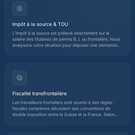
Impôt à la source & TOU
L'impôt à la source est prélevé directement sur le
salaire des titulaires de permis B, L ou frontaliers. Nous
analysons votre situation pour déposer une demande
de Taxation Ordinaire Ultérieure (TOU) lorsque celle-ci
est avantageuse, ce qui permet souvent de récupérer
plusieurs milliers de francs. Depuis 2021, la révision de
l'impôt à la source élargit le droit à la TOU pour de
nombreux contribuables.
Fiscalité transfrontalière
Les travailleurs frontaliers sont soumis à des règles
fiscales complexes découlant des conventions de
double imposition entre la Suisse et la France. Selon
votre canton d'emploi, vous pouvez être imposé à la
source en Suisse ou uniquement en France. Nous vous
accompagnons pour optimiser votre situation et éviter