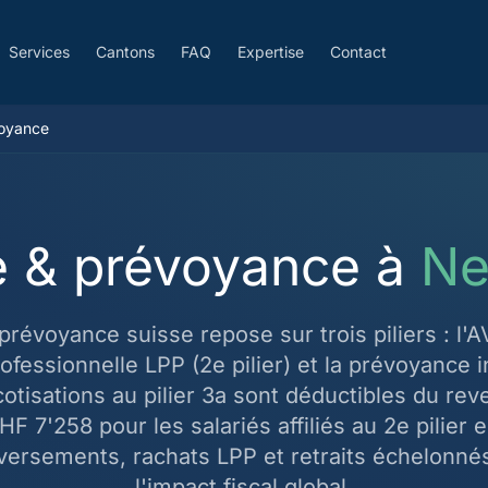
Services
Cantons
FAQ
Expertise
Contact
voyance
te & prévoyance à
Ne
évoyance suisse repose sur trois piliers : l'AVS
fessionnelle LPP (2e pilier) et la prévoyance in
s cotisations au pilier 3a sont déductibles du re
F 7'258 pour les salariés affiliés au 2e pilier
versements, rachats LPP et retraits échelonné
l'impact fiscal global.