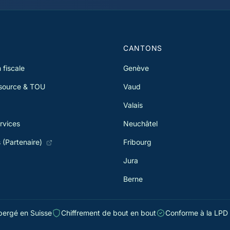
francs. Depuis 2021, la révision de
vot
l'impôt à la source élargit le droit à la
imp
TOU pour de nombreux contribuables.
l'a
et 
S
CANTONS
 fiscale
Genève
 source & TOU
Vaud
Valais
rvices
Neuchâtel
s (Partenaire)
Fribourg
Jura
Berne
ergé en Suisse
Chiffrement de bout en bout
Conforme à la LPD 