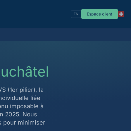
Espace client
EN
uchâtel
 (1er pilier), la
dividuelle liée
venu imposable à
 en 2025. Nous
s pour minimiser