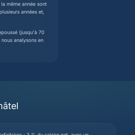
és la même année sont
 plusieurs années et,
repoussé (jusqu'à 70
e nous analysons en
âtel
orfaitaires : 3 % du salaire net, avec un