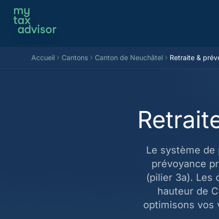
Aller au contenu
Accueil
Cantons
Canton de Neuchâtel
Retraite & pré
Retrai
Le système de pr
prévoyance pro
(pilier 3a). Le
hauteur de CH
optimisons vos 