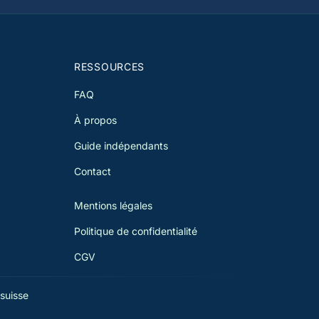
re situation et éviter la double
osition, en tenant compte de
ccord franco-suisse du 11 avril 1983
de ses avenants.
RESSOURCES
FAQ
À propos
Guide indépendants
Contact
Mentions légales
Politique de confidentialité
CGV
suisse