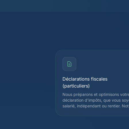
Déclarations fiscales
(particuliers)
Nous préparons et optimisons votr
déclaration d'impôts, que vous so
salarié, indépendant ou rentier. Not
expertise couvre l'ensemble des
déductions admises par
l'administration fiscale cantonale et
fédérale, afin de réduire légalemen