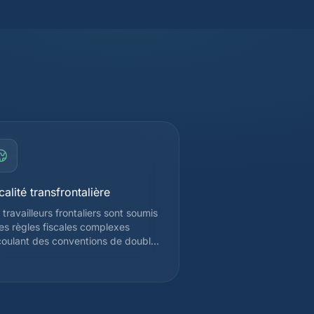
calité transfrontalière
 travailleurs frontaliers sont soumis
es règles fiscales complexes
oulant des conventions de double
osition entre la Suisse et la France.
on votre canton d'emploi, vous
vez être imposé à la source en
sse ou uniquement en France. Nous
s accompagnons pour optimiser