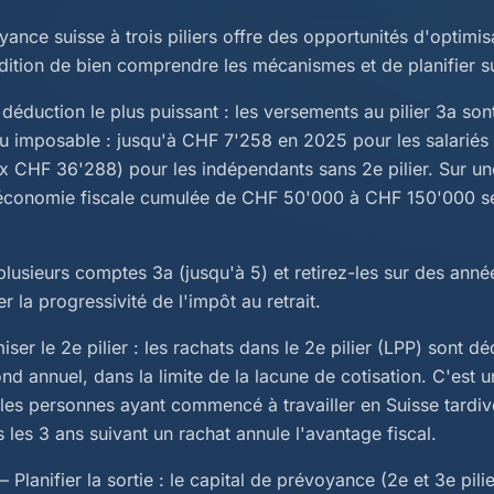
nce suisse à trois piliers offre des opportunités d'optimisa
dition de bien comprendre les mécanismes et de planifier su
e déduction le plus puissant : les versements au pilier 3a so
u imposable : jusqu'à CHF 7'258 en 2025 pour les salariés 
 CHF 36'288) pour les indépendants sans 2e pilier. Sur une
 économie fiscale cumulée de CHF 50'000 à CHF 150'000 se
plusieurs comptes 3a (jusqu'à 5) et retirez-les sur des anné
er la progressivité de l'impôt au retrait.
er le 2e pilier : les rachats dans le 2e pilier (LPP) sont d
d annuel, dans la limite de la lacune de cotisation. C'est u
 les personnes ayant commencé à travailler en Suisse tardiv
s les 3 ans suivant un rachat annule l'avantage fiscal.
 Planifier la sortie : le capital de prévoyance (2e et 3e pili