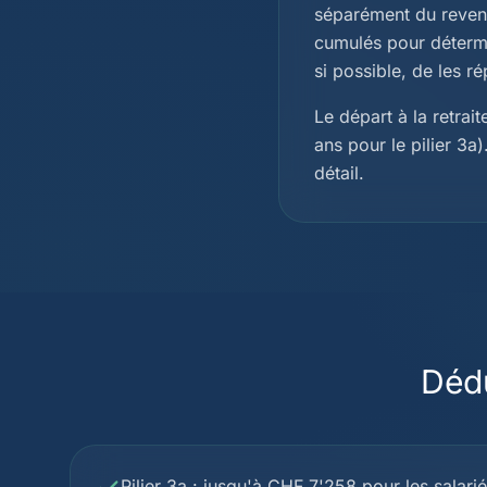
séparément du revenu
cumulés pour détermin
si possible, de les ré
Le départ à la retrai
ans pour le pilier 3
détail.
Déd
Pilier 3a : jusqu'à CHF 7'258 pour les salariés