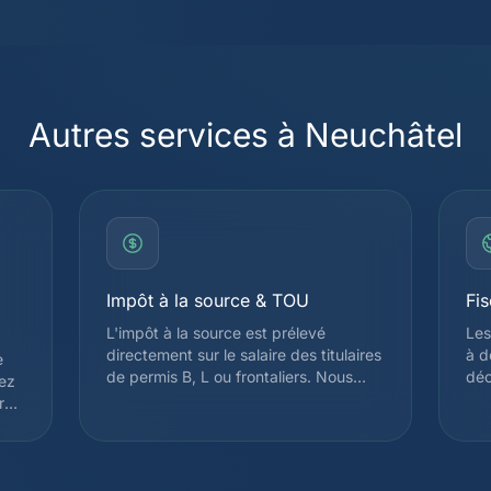
Autres services à Neuchâtel
Impôt à la source & TOU
Fis
L'impôt à la source est prélevé
Les
directement sur le salaire des titulaires
à d
e
de permis B, L ou frontaliers. Nous
déc
yez
analysons votre situation pour déposer
imp
re
une demande de Taxation Ordinaire
Sel
Ultérieure (TOU) lorsque celle-ci est
pou
avantageuse, ce qui permet souvent
Sui
de récupérer plusieurs milliers de
vou
t