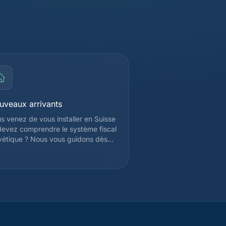
uveaux arrivants
s venez de vous installer en Suisse
devez comprendre le système fiscal
vétique ? Nous vous guidons dès
re arrivée pour établir votre
mière déclaration fiscale, choisir
re régime d'imposition et identifier
 déductions applicables dès la
mière année. Nous vous expliquons
lement le fonctionnement de
mposition à la source et les
arches d'enregistrement auprès