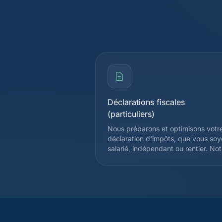
Déclarations fiscales
(particuliers)
Nous préparons et optimisons votr
déclaration d'impôts, que vous so
salarié, indépendant ou rentier. Not
expertise couvre l'ensemble des
déductions admises par
l'administration fiscale cantonale et
fédérale, afin de réduire légalemen
votre charge fiscale. Chaque
déclaration est vérifiée par un
spécialiste avant soumission.