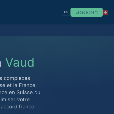
Espace client
EN
à
Vaud
les complexes
e et la France.
rce en Suisse ou
imiser votre
l'accord franco-