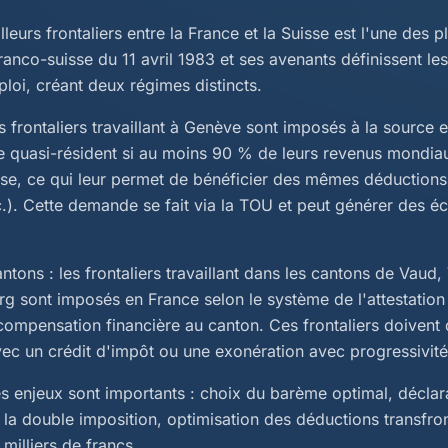
illeurs frontaliers entre la France et la Suisse est l'une des
anco-suisse du 11 avril 1983 et ses avenants définissent les
loi, créant deux régimes distincts.
 frontaliers travaillant à Genève sont imposés à la source e
e quasi-résident si au moins 90 % de leurs revenus mondiau
se, ce qui leur permet de bénéficier des mêmes déductions q
etc.). Cette demande se fait via la TOU et peut générer des 
tons : les frontaliers travaillant dans les cantons de Vaud, 
rg sont imposés en France selon le système de l'attestation
compensation financière au canton. Ces frontaliers doivent 
ec un crédit d'impôt ou une exonération avec progressivité
es enjeux sont importants : choix du barème optimal, déclar
la double imposition, optimisation des déductions transfron
 milliers de francs.