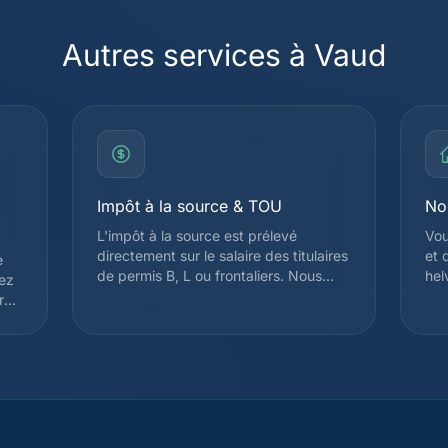
Autres services à Vaud
Impôt à la source & TOU
No
L'impôt à la source est prélevé
Vou
directement sur le salaire des titulaires
et 
e
de permis B, L ou frontaliers. Nous
hel
yez
analysons votre situation pour déposer
vot
re
une demande de Taxation Ordinaire
pre
Ultérieure (TOU) lorsque celle-ci est
vot
avantageuse, ce qui permet souvent
les
de récupérer plusieurs milliers de
pre
t
francs. Depuis 2021, la révision de
éga
l'impôt à la source élargit le droit à la
l'i
TOU pour de nombreux contribuables.
dém