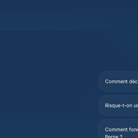
Comment décl
Risque-t-on u
Comment fonct
Berne ?