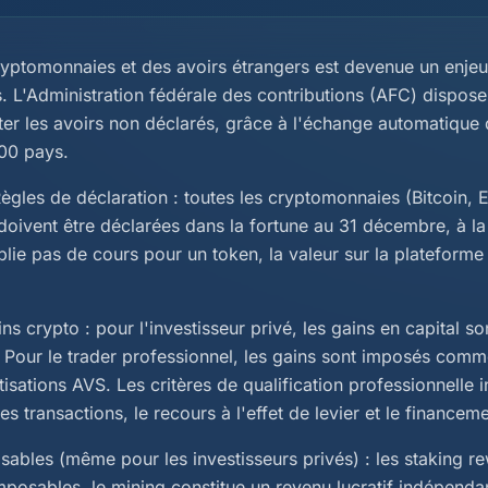
ryptomonnaies et des avoirs étrangers est devenue un enjeu
. L'Administration fédérale des contributions (AFC) dispose
ter les avoirs non déclarés, grâce à l'échange automatique
00 pays.
les de déclaration : toutes les cryptomonnaies (Bitcoin, 
doivent être déclarées dans la fortune au 31 décembre, à la
blie pas de cours pour un token, la valeur sur la plateform
ns crypto : pour l'investisseur privé, les gains en capital s
 Pour le trader professionnel, les gains sont imposés comme
sations AVS. Les critères de qualification professionnelle 
es transactions, le recours à l'effet de levier et le finance
ables (même pour les investisseurs privés) : les staking r
posables, le mining constitue un revenu lucratif indépendan