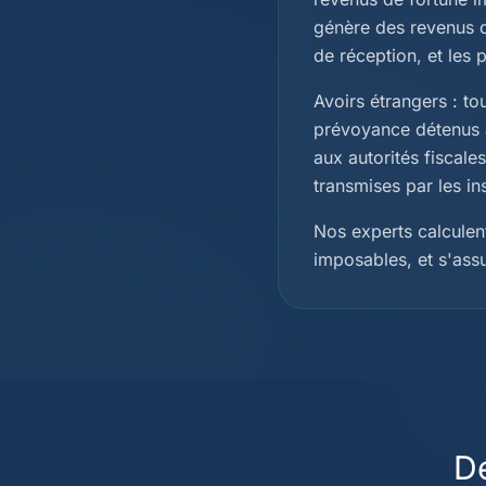
génère des revenus d
de réception, et les 
Avoirs étrangers : to
prévoyance détenus à
aux autorités fiscale
transmises par les in
Nos experts calculent
imposables, et s'ass
D