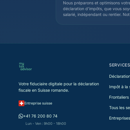
Nous préparons et optimisons votr
déclaration d'impôts, que vous so
salarié, indépendant ou rentier. Not
expertise couvre l'ensemble des
déductions admises par
l'administration fiscale cantonale et
fédérale, afin de réduire légalemen
votre charge fiscale. Chaque
déclaration est vérifiée par un
spécialiste avant soumission.
SERVICE
Déclaration
Votre fiduciaire digitale pour la déclaration
Impôt à la
fiscale en Suisse romande.
Frontaliers
Entreprise suisse
Tous les se
+41 76 200 80 74
Entreprise
Lun - Ven : 9h00 - 18h00