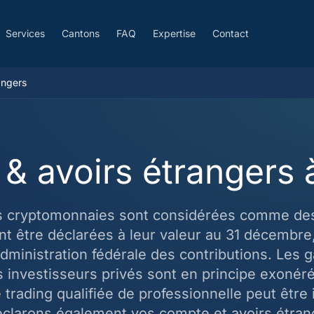
Services
Cantons
FAQ
Expertise
Contact
angers
 & avoirs étrangers
es cryptomonnaies sont considérées comme de
nt être déclarées à leur valeur au 31 décembre
Administration fédérale des contributions. Les g
s investisseurs privés sont en principe exonér
e trading qualifiée de professionnelle peut être
clarons également vos compte et avoirs étra