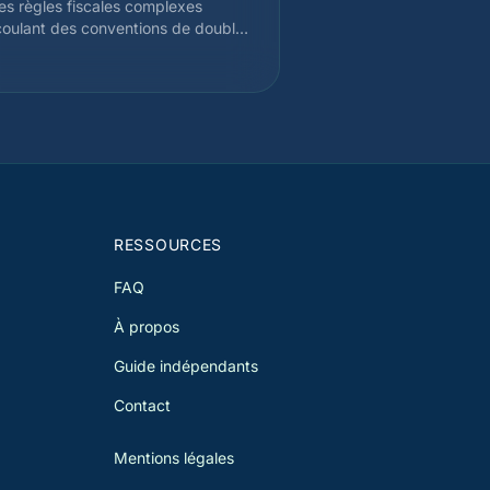
es règles fiscales complexes
oulant des conventions de double
osition entre la Suisse et la France.
on votre canton d'emploi, vous
vez être imposé à la source en
sse ou uniquement en France. Nous
s accompagnons pour optimiser
re situation et éviter la double
osition, en tenant compte de
ccord franco-suisse du 11 avril 1983
de ses avenants.
RESSOURCES
FAQ
À propos
Guide indépendants
Contact
Mentions légales