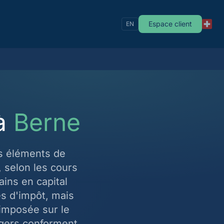
Espace client
EN
 à
Berne
s éléments de
, selon les cours
ains en capital
és d'impôt, mais
 imposée sur le
ngers conforment