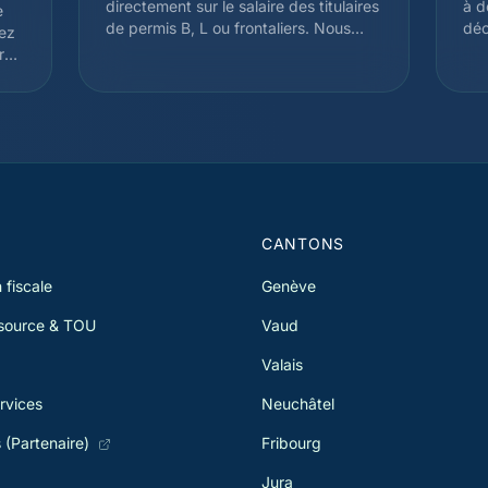
directement sur le salaire des titulaires
à d
e
de permis B, L ou frontaliers. Nous
déc
yez
analysons votre situation pour déposer
imp
re
une demande de Taxation Ordinaire
Sel
Ultérieure (TOU) lorsque celle-ci est
pou
avantageuse, ce qui permet souvent
Sui
de récupérer plusieurs milliers de
vou
t
francs. Depuis 2021, la révision de
vot
l'impôt à la source élargit le droit à la
imp
TOU pour de nombreux contribuables.
l'a
et 
S
CANTONS
 fiscale
Genève
 source & TOU
Vaud
Valais
rvices
Neuchâtel
s (Partenaire)
Fribourg
Jura