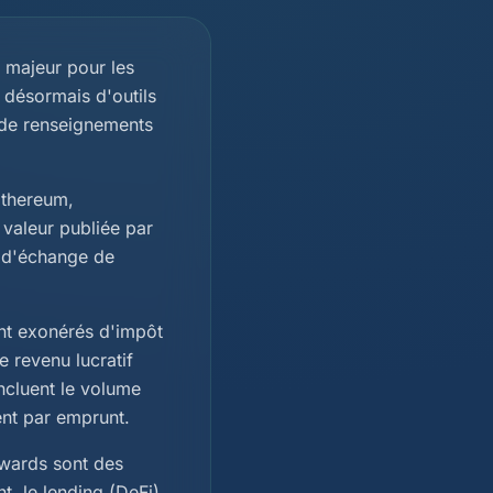
 majeur pour les
 désormais d'outils
 de renseignements
Ethereum,
 valeur publiée par
e d'échange de
ont exonérés d'impôt
 revenu lucratif
incluent le volume
ment par emprunt.
ewards sont des
t, le lending (DeFi)