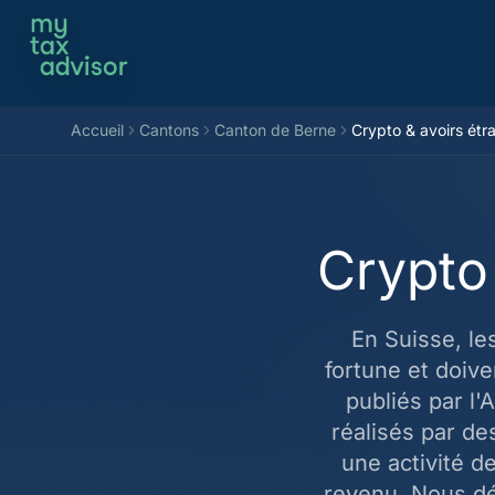
Aller au contenu
Accueil
Cantons
Canton de Berne
Crypto & avoirs étr
Crypto
En Suisse, l
fortune et doive
publiés par l'
réalisés par de
une activité d
revenu. Nous dé