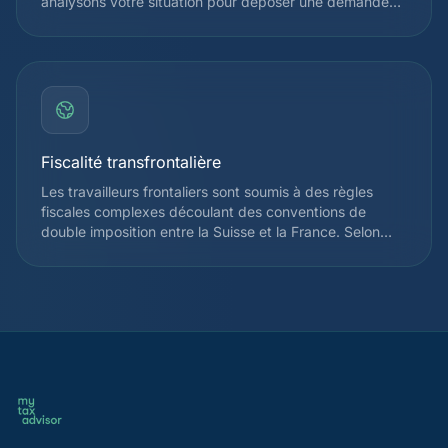
analysons votre situation pour déposer une demande
de Taxation Ordinaire Ultérieure (TOU) lorsque celle-ci
est avantageuse, ce qui permet souvent de récupérer
plusieurs milliers de francs. Depuis 2021, la révision de
l'impôt à la source élargit le droit à la TOU pour de
nombreux contribuables.
Fiscalité transfrontalière
Les travailleurs frontaliers sont soumis à des règles
fiscales complexes découlant des conventions de
double imposition entre la Suisse et la France. Selon
votre canton d'emploi, vous pouvez être imposé à la
source en Suisse ou uniquement en France. Nous vous
accompagnons pour optimiser votre situation et éviter
la double imposition, en tenant compte de l'accord
franco-suisse du 11 avril 1983 et de ses avenants.