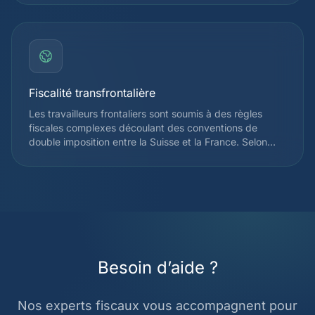
identifier les déductions applicables dès la première
année. Nous vous expliquons également le
fonctionnement de l'imposition à la source et les
démarches d'enregistrement auprès de l'administration
cantonale.
Fiscalité transfrontalière
Les travailleurs frontaliers sont soumis à des règles
fiscales complexes découlant des conventions de
double imposition entre la Suisse et la France. Selon
votre canton d'emploi, vous pouvez être imposé à la
source en Suisse ou uniquement en France. Nous vous
accompagnons pour optimiser votre situation et éviter
la double imposition, en tenant compte de l'accord
franco-suisse du 11 avril 1983 et de ses avenants.
Besoin d’aide ?
Nos experts fiscaux vous accompagnent pour