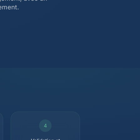
lement.
4