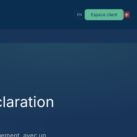
Espace client
EN
laration
gement, avec un